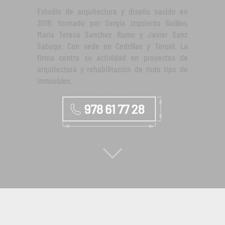
Estudio de arquitectura y diseño nacido en
2018; formado por Sergio Izquierdo Guillén,
María Teresa Sanchez Ramo y Javier Sanz
Sabugo. Con sede en Cedrillas y Teruel. La
firma centra su actividad en proyectos de
arquitectura y rehabilitación de todo tipo de
inmuebles.